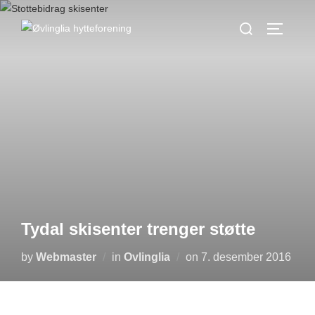
Skip
Search
to
TOGGLE
for:
content
Tydal skisenter trenger støtte
Posted
by
Webmaster
in
Ovlinglia
on
7. desember 2016
on