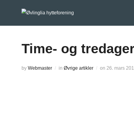
Skip
to
content
Time- og tredager
Posted
by
Webmaster
in
Øvrige artikler
on
26. mars 20
on