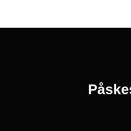
Innleggsnavigasjon
Påskes