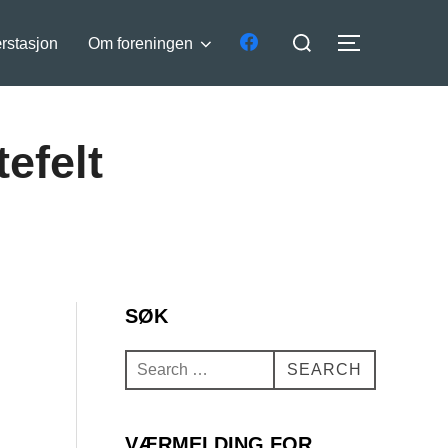
Search
rstasjon
Om foreningen
TOGGLE S
for:
efelt
SØK
Search
SEARCH
for:
VÆRMELDING FOR