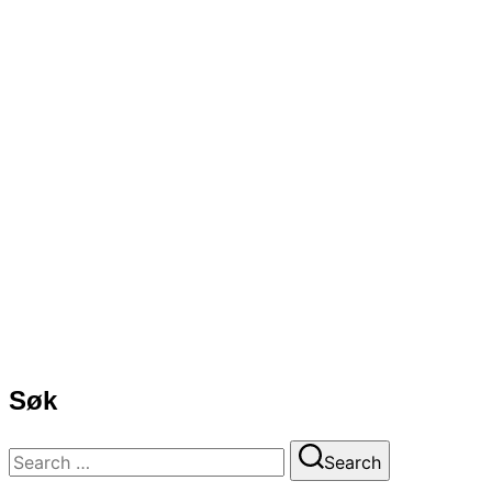
Søk
Search
Search
for: