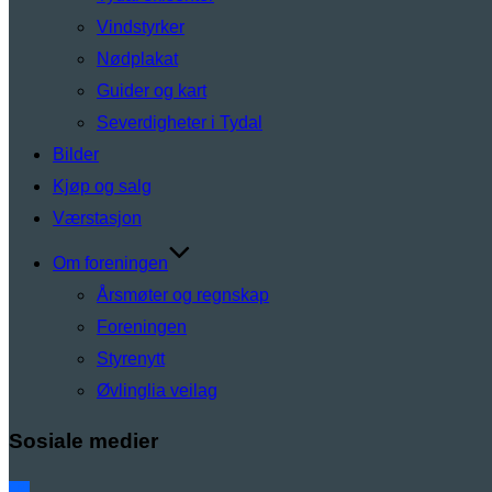
Vindstyrker
Nødplakat
Guider og kart
Severdigheter i Tydal
Bilder
Kjøp og salg
Værstasjon
Om foreningen
Årsmøter og regnskap
Foreningen
Styrenytt
Øvlinglia veilag
Sosiale medier