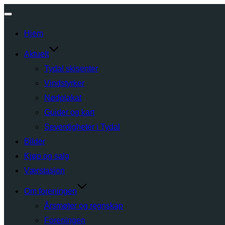
Toggle
Hjem
navigation
Aktuelt
Tydal skisenter
Vindstyrker
Nødplakat
Guider og kart
Severdigheter i Tydal
Bilder
Kjøp og salg
Værstasjon
Om foreningen
Årsmøter og regnskap
Foreningen