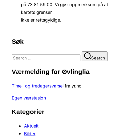
på 73 81 59 00. Vi gjør oppmerksom på at
kartets grenser
ikke er rettsgyldige.
.
Søk
Search
Search
for:
Værmelding for Øvlinglia
Time- og tredagersvarsel
fra yr.no
Egen værstasjon
Kategorier
Aktuelt
Bilder