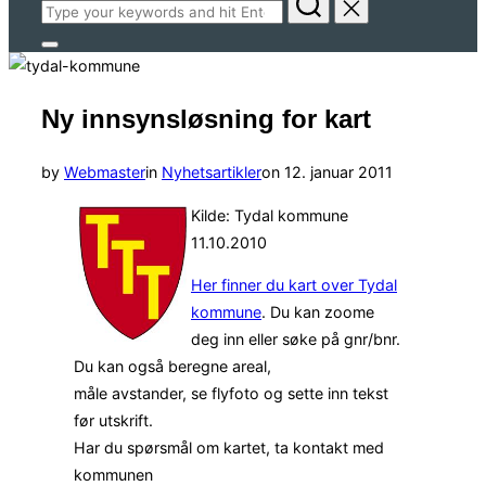
Search
for:
Toggle
sidebar
&
navigation
Ny innsynsløsning for kart
Posted
by
Webmaster
in
Nyhetsartikler
on
12. januar 2011
on
Kilde: Tydal kommune
11.10.2010
Her finner du kart over Tydal
kommune
. Du kan zoome
deg inn eller søke på gnr/bnr.
Du kan også beregne areal,
måle avstander, se flyfoto og sette inn tekst
før utskrift.
Har du spørsmål om kartet, ta kontakt med
kommunen