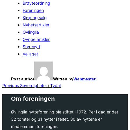
Brøyteordning
Foreningen
Kjøp og salg
Nyhetsartikler
Ovlinglia
Øvrige artikler
Styrenytt
Veilaget
Post author
Written by
Webmaster
Innleggsnavigasjon
Previous
Previous
Severdigheter i Tydal
Om foreningen
Øvlinglia hytteforening ble stiftet i 1972. Per i dag er det
32 tomter og 31 hytter i feltet. 30 av hyttene er
medlemmer i foreningen.