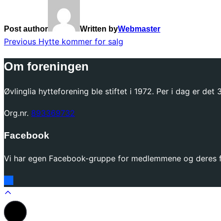
Post author
Written by
Webmaster
Innleggsnavigasjon
Previous
Previous
Hytte kommer for salg
Om foreningen
Øvlinglia hytteforening ble stiftet i 1972. Per i dag er de
Org.nr.
893369732
Facebook
Vi har egen Facebook-gruppe for medlemmene og deres fa
Scroll
to
top