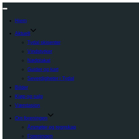
Toggle
Hjem
navigation
Aktuelt
Tydal skisenter
Vindstyrker
Nødplakat
Guider og kart
Severdigheter i Tydal
Bilder
Kjøp og salg
Værstasjon
Om foreningen
Årsmøter og regnskap
Foreningen