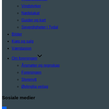
Vindstyrker
Nødplakat
Guider og kart
Severdigheter i Tydal
Bilder
Kjøp og salg
Værstasjon
Om foreningen
Årsmøter og regnskap
Foreningen
Styrenytt
Øvlinglia veilag
Sosiale medier