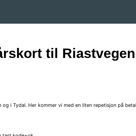
årskort til Riastvegen
 og i Tydal. Her kommer vi med en liten repetisjon på beta
og tast kode+ok.