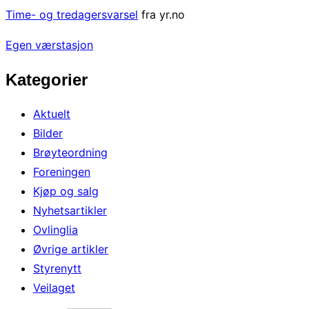
Time- og tredagersvarsel
fra yr.no
Egen værstasjon
Kategorier
Aktuelt
Bilder
Brøyteordning
Foreningen
Kjøp og salg
Nyhetsartikler
Ovlinglia
Øvrige artikler
Styrenytt
Veilaget