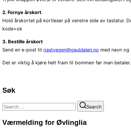
2. Fornye årskort
.
Hold årskortet på kortleser på venstre side av tastatur. D
kode+ok
3. Bestille årskort
Send en e-post til
riastvegen@gauldalen.no
med navn og ad
Det er viktig å kjøre helt fram til bommen før man betale
Søk
Search
Search
for:
Værmelding for Øvlinglia