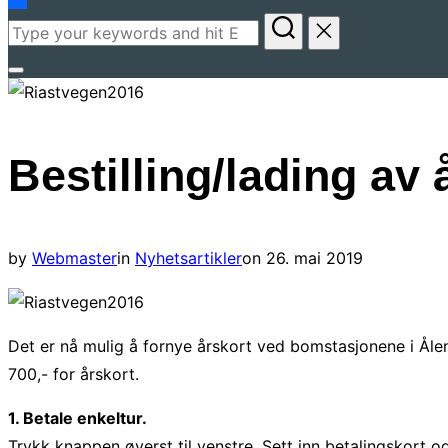
Search
for:
Toggle
sidebar
&
Bestilling/lading av 
navigation
Posted
by
Webmaster
in
Nyhetsartikler
on
26. mai 2019
on
Det er nå mulig å fornye årskort ved bomstasjonene i Ålen
700,- for årskort.
1. Betale enkeltur.
Trykk knappen øverst til venstre. Sett inn betalingskort 