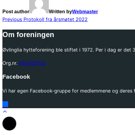
Post author
Written by
Webmaster
Innleggsnavigasjon
Previous
Previous
Protokoll fra årsmøtet 2022
Om foreningen
Øvlinglia hytteforening ble stiftet i 1972. Per i dag er de
Org.nr.
893369732
Facebook
Vi har egen Facebook-gruppe for medlemmene og deres fa
Scroll
to
top