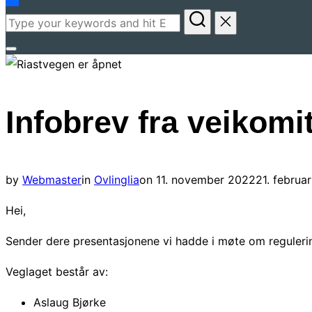
Search
for:
Toggle
sidebar
&
Infobrev fra veikomi
navigation
Posted
by
Webmaster
in
Ovlinglia
on
11. november 2022
21. februa
on
Hei,
Sender dere presentasjonene vi hadde i møte om regulerin
Veglaget består av:
Aslaug Bjørke