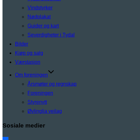
Vindstyrker
Nødplakat
Guider og kart
Severdigheter i Tydal
Bilder
Kjøp og salg
Værstasjon
Om foreningen
Årsmøter og regnskap
Foreningen
Styrenytt
Øvlinglia veilag
Sosiale medier