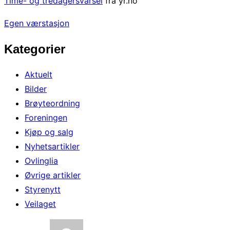
Time- og tredagersvarsel
fra yr.no
Egen værstasjon
Kategorier
Aktuelt
Bilder
Brøyteordning
Foreningen
Kjøp og salg
Nyhetsartikler
Ovlinglia
Øvrige artikler
Styrenytt
Veilaget