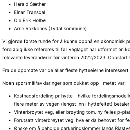
Harald Sæther
Einar Trønsdal
Ole Erik Holbø
Arne Rokkones (Tydal kommune)
Vi gjorde første runde for å kunne oppnå en økonomisk pr
foreløpig ikke refereres til før veglaget har utformet en
relevante leverandører før vinteren 2022/2023. Oppstart
Fra de oppmøte var de aller fleste hytteeierne interessert i
Noen spørsmål/avklaringer som dukket opp i møtet var:
Kostnadsfordeling pr hytte – hvilke fordelingsmodel
flere meter av vegen (lengst inn i hyttefeltet) betale
Vinterbrøytet veg, eller brøyting tom. ny felles p-pla
Forutsatt vinterbrøytet veg, hva er da behovet for fe
Ønske om å beholde parkeringslommer langs Riastvege