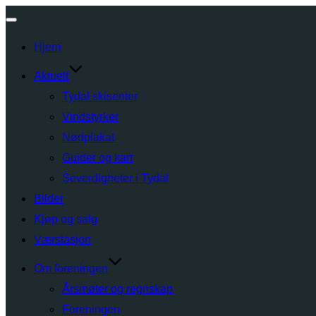
Toggle
Hjem
navigation
Aktuelt
Tydal skisenter
Vindstyrker
Nødplakat
Guider og kart
Severdigheter i Tydal
Bilder
Kjøp og salg
Værstasjon
Om foreningen
Årsmøter og regnskap
Foreningen