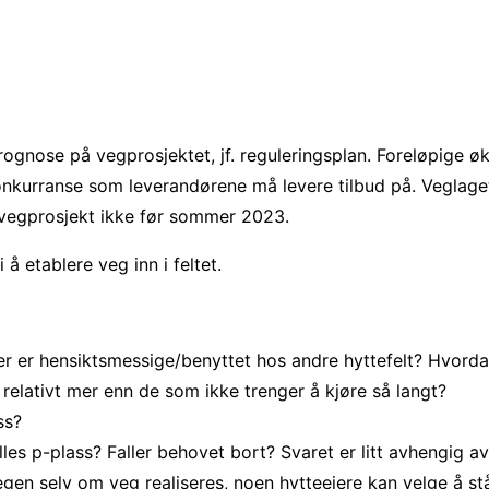
ognose på vegprosjektet, jf. reguleringsplan. Foreløpige 
 konkurranse som leverandørene må levere tilbud på. Veglag
 vegprosjekt ikke før sommer 2023.
 å etablere veg inn i feltet.
ler er hensiktsmessige/benyttet hos andre hyttefelt? Hvor
r relativt mer enn de som ikke trenger å kjøre så langt?
ss?
lles p-plass? Faller behovet bort? Svaret er litt avhengig a
n selv om veg realiseres, noen hytteeiere kan velge å stå