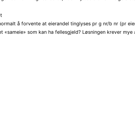
t
normalt å forvente at eierandel tinglyses pr g nr/b nr (pr ei
et «sameie» som kan ha fellesgjeld? Løsningen krever mye a